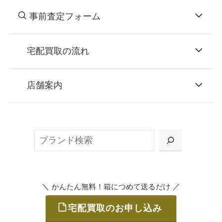
事前査定フォーム
宅配買取の流れ
STEP
お申込み
店舗案内
無料で梱包ダンボールをお届けする「宅配キ
ット申込」、
検
または梱包材不要の「集荷申込」からお選び
索
いただけます。
＼
／
かんたん無料！箱につめて送るだけ
宅配買取のお申し込み
STEP
ご発送