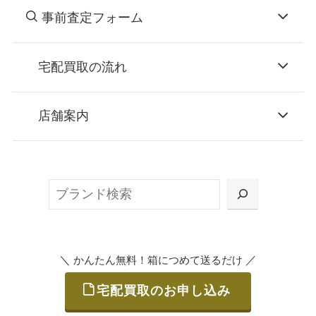
事前査定フォーム
宅配買取の流れ
STEP
お申込み
店舗案内
無料で梱包ダンボールをお届けする「宅配キ
ット申込」、
検
または梱包材不要の「集荷申込」からお選び
索
いただけます。
＼
／
かんたん無料！箱につめて送るだけ
宅配買取のお申し込み
STEP
ご発送