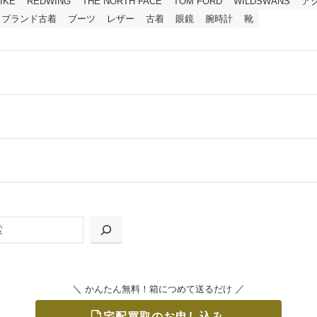
IKE
REDWING
THE NORTH FACE
TOM FORD
WILDSWANS
ア
ブランド古着
ブーツ
レザー
古着
眼鏡
腕時計
靴
ールをお届けする「宅配キット申込」、
の「集荷申込」からお選びいただけます。
＼
／
かんたん無料！箱につめて送るだけ
宅配買取のお申し込み