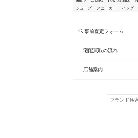
999.9
CASIO
new balance
N
シューズ
スニーカー
バッグ
事前査定フォーム
宅配買取の流れ
STEP
お申込み
店舗案内
無料で梱包ダンボ
または梱包材不要
検
索
STEP
ご発送