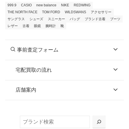
999.9
CASIO
new balance
NIKE
REDWING
THE NORTH FACE
TOM FORD
WILDSWANS
アクセサリー
サングラス
シューズ
スニーカー
バッグ
ブランド古着
ブーツ
レザー
古着
眼鏡
腕時計
靴
事前査定フォーム
宅配買取の流れ
STEP
お申込み
店舗案内
無料で梱包ダンボールをお届けする「宅配キ
ット申込」、
検
または梱包材不要の「集荷申込」からお選び