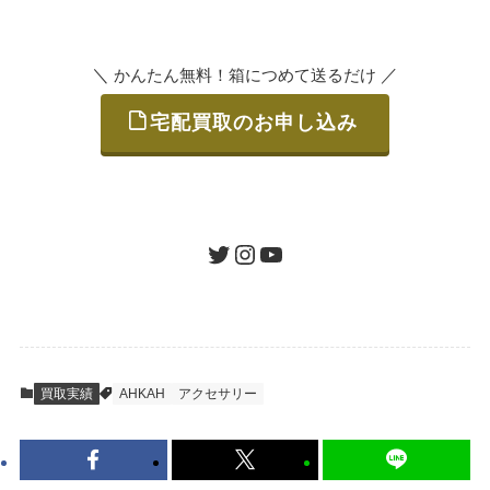
索
いただけます。
＼
／
かんたん無料！箱につめて送るだけ
宅配買取のお申し込み
STEP
ご発送
箱に売りたいお品をつめて、送るだけで簡単
にご利用いただけます。
ツイッター
インスタグラム
ユーチューブ
送料は無料です。
STEP
査定結果のご承認 / 入金
買取実績
AHKAH
アクセサリー
地図を見る
到着即日に査定いたします。買取金額にご納
得いただければ、最短即日の入金が可能で