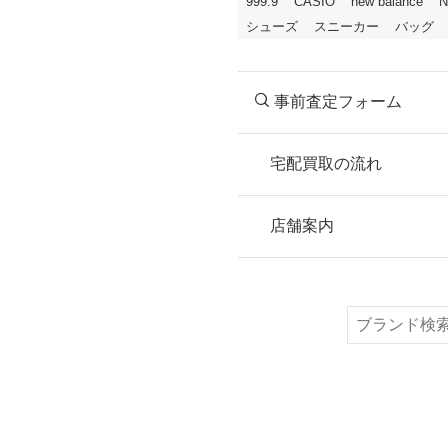
999.9
CASIO
new balance
N
シューズ
スニーカー
バッグ
事前査定フォーム
宅配買取の流れ
STEP
お申込み
店舗案内
無料で梱包ダンボ
または梱包材不要
検
索
STEP
ご発送