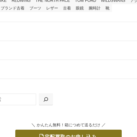
IKE
REDWING
THE NORTH FACE
TOM FORD
WILDSWANS
ア
ブランド古着
ブーツ
レザー
古着
眼鏡
腕時計
靴
ールをお届けする「宅配キット申込」、
の「集荷申込」からお選びいただけます。
＼
／
かんたん無料！箱につめて送るだけ
宅配買取のお申し込み