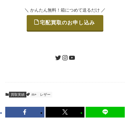
＼
／
かんたん無料！箱につめて送るだけ
宅配買取のお申し込み
STEP
ご発送
箱に売りたいお品をつめて、送るだけで簡単
にご利用いただけます。
ツイッター
インスタグラム
ユーチューブ
送料は無料です。
STEP
査定結果のご承認 / 入金
買取実績
m+
レザー
地図を見る
到着即日に査定いたします。買取金額にご納
得いただければ、最短即日の入金が可能で
す。