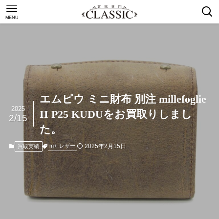
MENU
エムピウ ミニ財布 別注 millefoglie
2025
II P25 KUDUをお買取りしまし
2/15
た。
2025年2月15日
m+
レザー
買取実績