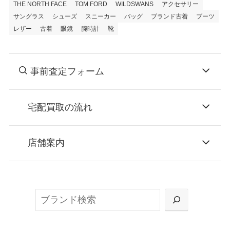
THE NORTH FACE
TOM FORD
WILDSWANS
アクセサリー
サングラス
シューズ
スニーカー
バッグ
ブランド古着
ブーツ
レザー
古着
眼鏡
腕時計
靴
事前査定フォーム
宅配買取の流れ
STEP
お申込み
店舗案内
無料で梱包ダンボールをお届けする「宅配キ
ット申込」、
検
または梱包材不要の「集荷申込」からお選び
索
いただけます。