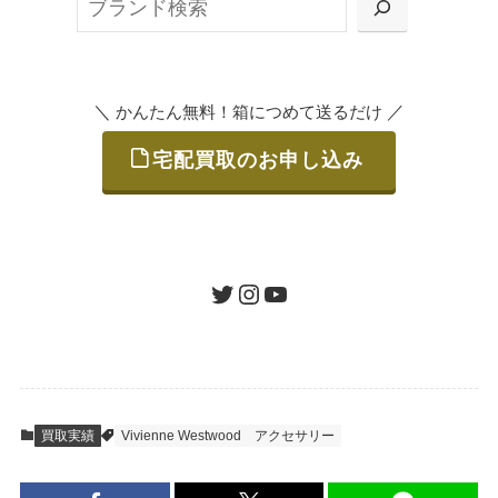
検
または梱包材不要の「集荷申込」からお選び
索
いただけます。
＼
／
かんたん無料！箱につめて送るだけ
宅配買取のお申し込み
STEP
ご発送
箱に売りたいお品をつめて、送るだけで簡単
にご利用いただけます。
ツイッター
インスタグラム
ユーチューブ
送料は無料です。
STEP
査定結果のご承認 / 入金
買取実績
Vivienne Westwood
アクセサリー
地図を見る
到着即日に査定いたします。買取金額にご納