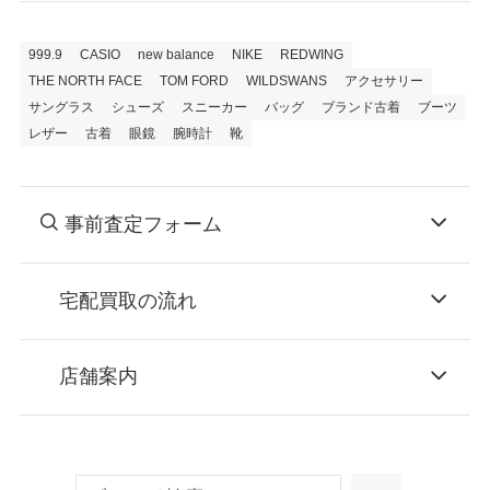
999.9
CASIO
new balance
NIKE
REDWING
THE NORTH FACE
TOM FORD
WILDSWANS
アクセサリー
サングラス
シューズ
スニーカー
バッグ
ブランド古着
ブーツ
レザー
古着
眼鏡
腕時計
靴
事前査定フォーム
宅配買取の流れ
STEP
お申込み
店舗案内
無料で梱包ダンボールをお届けする「宅配キ
ット申込」、