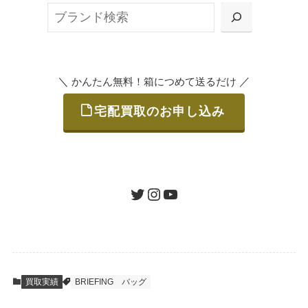
検
または梱包材不要の「集荷申込」からお選び
索
いただけます。
＼
／
かんたん無料！箱につめて送るだけ
宅配買取のお申し込み
STEP
ご発送
箱に売りたいお品をつめて、送るだけで簡単
にご利用いただけます。
ツイッター
インスタグラム
ユーチューブ
送料は無料です。
STEP
査定結果のご承認 / 入金
買取実績
BRIEFING
バッグ
地図を見る