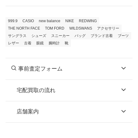
999.9
CASIO
new balance
NIKE
REDWING
THE NORTH FACE
TOM FORD
WILDSWANS
アクセサリー
サングラス
シューズ
スニーカー
バッグ
ブランド古着
ブーツ
レザー
古着
眼鏡
腕時計
靴
事前査定フォーム
宅配買取の流れ
STEP
お申込み
店舗案内
無料で梱包ダンボールをお届けする「宅配キ
ット申込」、