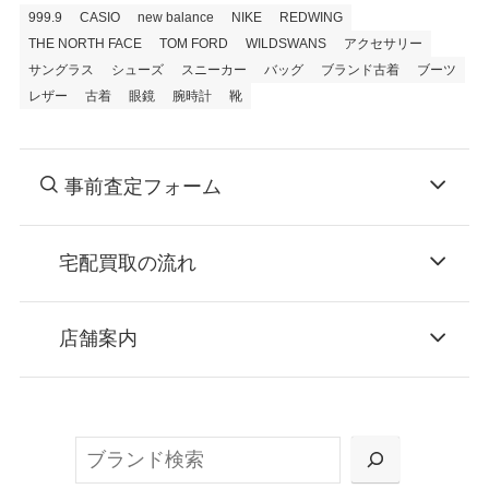
999.9
CASIO
new balance
NIKE
REDWING
THE NORTH FACE
TOM FORD
WILDSWANS
アクセサリー
サングラス
シューズ
スニーカー
バッグ
ブランド古着
ブーツ
レザー
古着
眼鏡
腕時計
靴
事前査定フォーム
宅配買取の流れ
STEP
お申込み
店舗案内
無料で梱包ダンボールをお届けする「宅配キ
ット申込」、
検
または梱包材不要の「集荷申込」からお選び
索