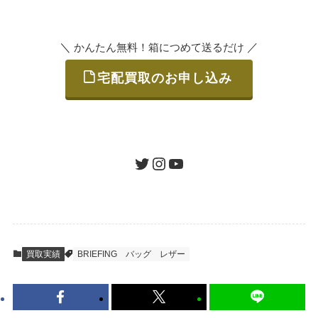
いただけます。
＼
／
かんたん無料！箱につめて送るだけ
宅配買取のお申し込み
STEP
ご発送
箱に売りたいお品をつめて、送るだけで簡単
にご利用いただけます。
ツイッター
インスタグラム
ユーチューブ
送料は無料です。
STEP
査定結果のご承認 / 入金
買取実績
BRIEFING
バッグ
レザー
地図を見る
到着即日に査定いたします。買取金額にご納
得いただければ、最短即日の入金が可能で