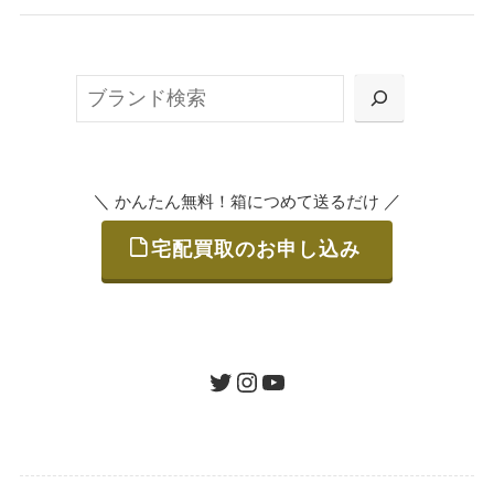
無料で梱包ダンボールをお届けする「宅配キ
ット申込」、
検
または梱包材不要の「集荷申込」からお選び
索
いただけます。
＼
／
かんたん無料！箱につめて送るだけ
宅配買取のお申し込み
STEP
ご発送
箱に売りたいお品をつめて、送るだけで簡単
にご利用いただけます。
ツイッター
インスタグラム
ユーチューブ
送料は無料です。