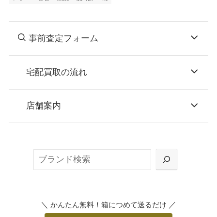
事前査定フォーム
宅配買取の流れ
STEP
お申込み
店舗案内
無料で梱包ダンボールをお届けする「宅配キ
ット申込」、
検
または梱包材不要の「集荷申込」からお選び
索
いただけます。
＼
／
かんたん無料！箱につめて送るだけ