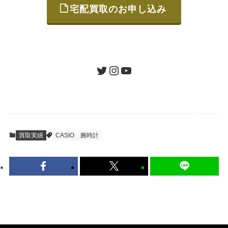
宅配買取のお申し込み
STEP
ご発送
箱に売りたいお品をつめて、送るだけで簡単
にご利用いただけます。
ツイッター
インスタグラム
ユーチューブ
送料は無料です。
STEP
査定結果のご承認 / 入金
買取実績
CASIO
腕時計
地図を見る
到着即日に査定いたします。買取金額にご納
得いただければ、最短即日の入金が可能で
す。
キャンセルも1点から可能、返送料も無料で