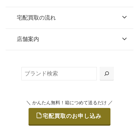
宅配買取の流れ
STEP
お申込み
店舗案内
無料で梱包ダンボールをお届けする「宅配キ
ット申込」、
検
または梱包材不要の「集荷申込」からお選び
索
いただけます。
＼
／
かんたん無料！箱につめて送るだけ
宅配買取のお申し込み
STEP
ご発送
箱に売りたいお品をつめて、送るだけで簡単