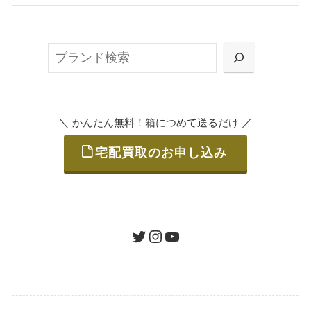
無料で梱包ダンボールをお届けする「宅配キ
ット申込」、
検
または梱包材不要の「集荷申込」からお選び
索
いただけます。
＼
／
かんたん無料！箱につめて送るだけ
宅配買取のお申し込み
STEP
ご発送
箱に売りたいお品をつめて、送るだけで簡単
にご利用いただけます。
ツイッター
インスタグラム
ユーチューブ
送料は無料です。