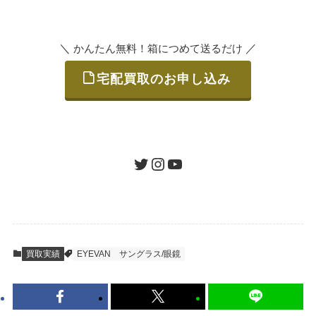
索
いただけます。
＼
／
かんたん無料！箱につめて送るだけ
宅配買取のお申し込み
STEP
ご発送
箱に売りたいお品をつめて、送るだけで簡単
にご利用いただけます。
ツイッター
インスタグラム
ユーチューブ
送料は無料です。
STEP
査定結果のご承認 / 入金
買取実績
EYEVAN
サングラス/眼鏡
地図を見る
到着即日に査定いたします。買取金額にご納
得いただければ、最短即日の入金が可能で