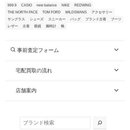
999.9
CASIO
new balance
NIKE
REDWING
THE NORTH FACE
TOM FORD
WILDSWANS
アクセサリー
サングラス
シューズ
スニーカー
バッグ
ブランド古着
ブーツ
レザー
古着
眼鏡
腕時計
靴
事前査定フォーム
宅配買取の流れ
STEP
お申込み
店舗案内
無料で梱包ダンボールをお届けする「宅配キ
ット申込」、
検
または梱包材不要の「集荷申込」からお選び