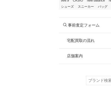
999.9
CASIO
new balance
N
シューズ
スニーカー
バッグ
事前査定フォーム
宅配買取の流れ
STEP
お申込み
店舗案内
無料で梱包ダンボ
または梱包材不要
検
索
STEP
ご発送