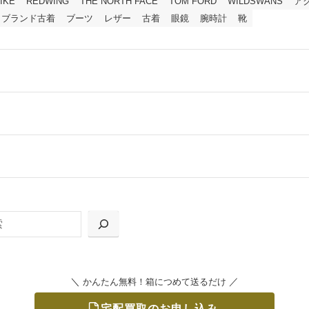
IKE
REDWING
THE NORTH FACE
TOM FORD
WILDSWANS
ア
ブランド古着
ブーツ
レザー
古着
眼鏡
腕時計
靴
ールをお届けする「宅配キット申込」、
の「集荷申込」からお選びいただけます。
＼
／
かんたん無料！箱につめて送るだけ
宅配買取のお申し込み