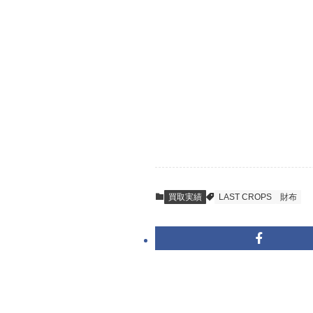
ご発送
箱に売りたいお品
送料は無料です。
STEP
査定結果のご承
到着即日に査定い
買取実績
LAST CROPS
財布
キャンセルも1点