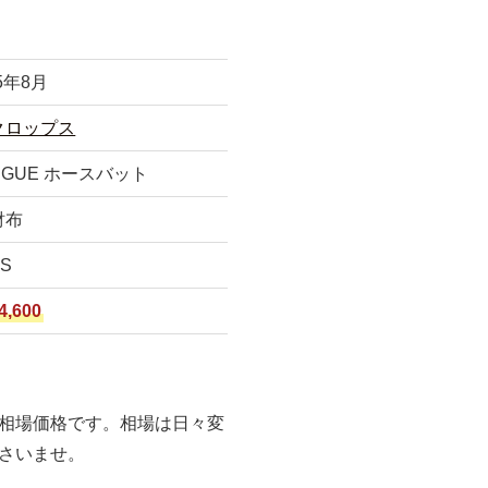
5年8月
クロップス
NGUE ホースバット
財布
S
4,600
相場価格です。相場は日々変
さいませ。