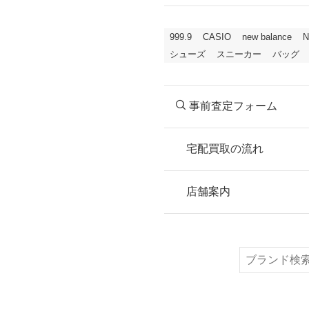
999.9
CASIO
new balance
N
シューズ
スニーカー
バッグ
事前査定フォーム
宅配買取の流れ
STEP
お申込み
店舗案内
無料で梱包ダンボ
または梱包材不要
検
索
STEP