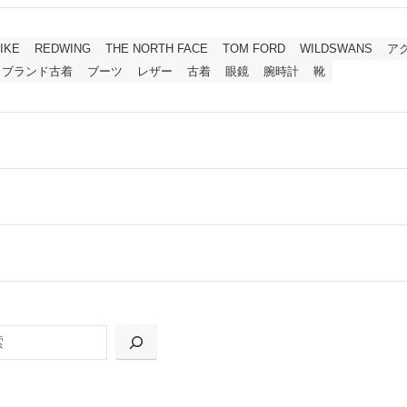
IKE
REDWING
THE NORTH FACE
TOM FORD
WILDSWANS
ア
ブランド古着
ブーツ
レザー
古着
眼鏡
腕時計
靴
ールをお届けする「宅配キット申込」、
の「集荷申込」からお選びいただけます。