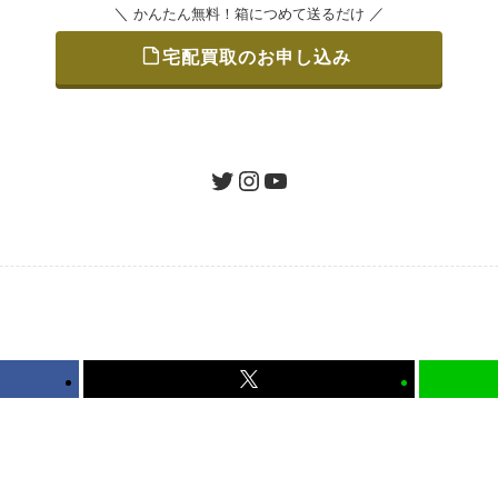
＼
／
かんたん無料！箱につめて送るだけ
宅配買取のお申し込み
をつめて、送るだけで簡単にご利用いただけます。
ツイッター
インスタグラム
ユーチューブ
認 / 入金
地図を見る
たします。買取金額にご納得いただければ、最短即日の入金が
から可能、返送料も無料です。（すべて弊社が負担いたします
かんたん無料！箱につめて送るだけ
宅配買取のお申し込み