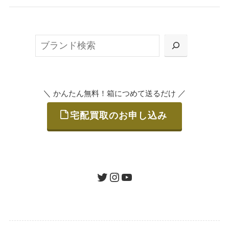
無料で梱包ダンボールをお届けする「宅配キ
ット申込」、
検
または梱包材不要の「集荷申込」からお選び
索
いただけます。
＼
／
かんたん無料！箱につめて送るだけ
宅配買取のお申し込み
STEP
ご発送
箱に売りたいお品をつめて、送るだけで簡単
にご利用いただけます。
ツイッター
インスタグラム
ユーチューブ
送料は無料です。