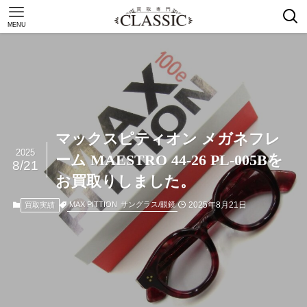
MENU
マックスピティオン メガネフレ
2025
ーム MAESTRO 44-26 PL-005Bを
8/21
お買取りしました。
2025年8月21日
MAX PITTION
サングラス/眼鏡
買取実績