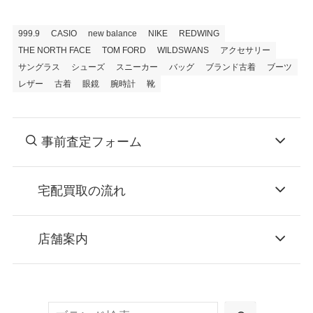
999.9
CASIO
new balance
NIKE
REDWING
THE NORTH FACE
TOM FORD
WILDSWANS
アクセサリー
サングラス
シューズ
スニーカー
バッグ
ブランド古着
ブーツ
レザー
古着
眼鏡
腕時計
靴
事前査定フォーム
宅配買取の流れ
STEP
お申込み
店舗案内
無料で梱包ダンボールをお届けする「宅配キ
ット申込」、
検