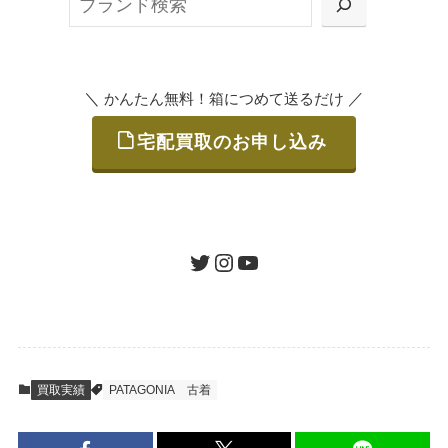
または梱包材不要の「集荷申込」からお選び
索
いただけます。
＼
／
かんたん無料！箱につめて送るだけ
宅配買取のお申し込み
STEP
ご発送
箱に売りたいお品をつめて、送るだけで簡単
にご利用いただけます。
ツイッター
インスタグラム
ユーチューブ
送料は無料です。
STEP
査定結果のご承認 / 入金
買取実績
PATAGONIA
古着
地図を見る
到着即日に査定いたします。買取金額にご納