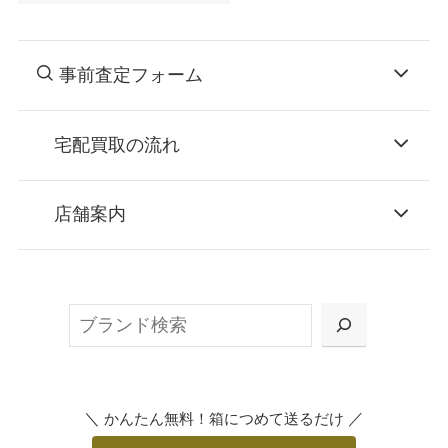
事前査定フォーム
宅配買取の流れ
STEP
お申込み
店舗案内
無料で梱包ダンボールをお届けする「宅配キ
ット申込」、
検
または梱包材不要の「集荷申込」からお選び
索
いただけます。
＼
／
かんたん無料！箱につめて送るだけ