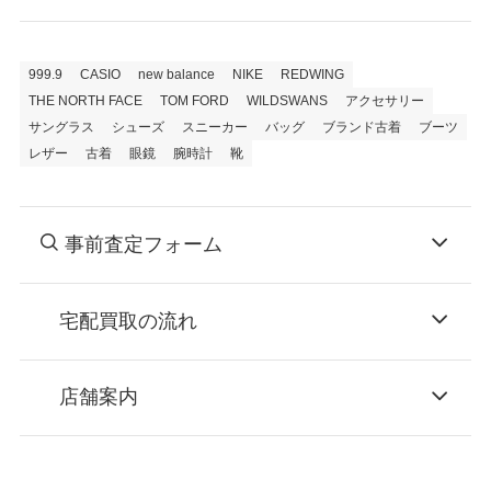
999.9
CASIO
new balance
NIKE
REDWING
THE NORTH FACE
TOM FORD
WILDSWANS
アクセサリー
サングラス
シューズ
スニーカー
バッグ
ブランド古着
ブーツ
レザー
古着
眼鏡
腕時計
靴
事前査定フォーム
宅配買取の流れ
STEP
お申込み
店舗案内
無料で梱包ダンボールをお届けする「宅配キ
ット申込」、