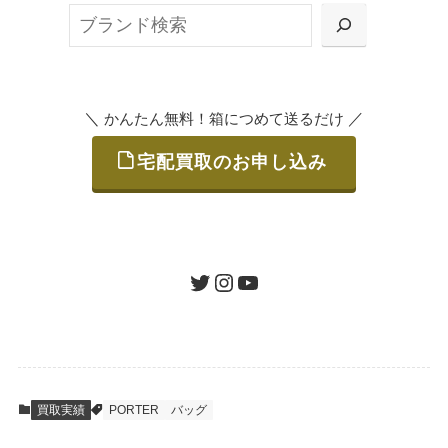
検
または梱包材不要の「集荷申込」からお選び
索
いただけます。
＼
／
かんたん無料！箱につめて送るだけ
宅配買取のお申し込み
STEP
ご発送
箱に売りたいお品をつめて、送るだけで簡単
にご利用いただけます。
ツイッター
インスタグラム
ユーチューブ
送料は無料です。
STEP
査定結果のご承認 / 入金
買取実績
PORTER
バッグ
地図を見る