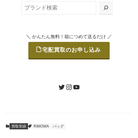
検
または梱包材不要の「集荷申込」からお選び
索
いただけます。
＼
／
かんたん無料！箱につめて送るだけ
宅配買取のお申し込み
STEP
ご発送
箱に売りたいお品をつめて、送るだけで簡単
にご利用いただけます。
ツイッター
インスタグラム
ユーチューブ
送料は無料です。
STEP
査定結果のご承認 / 入金
買取実績
RIMOWA
バッグ
地図を見る