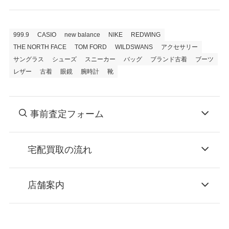
999.9
CASIO
new balance
NIKE
REDWING
THE NORTH FACE
TOM FORD
WILDSWANS
アクセサリー
サングラス
シューズ
スニーカー
バッグ
ブランド古着
ブーツ
レザー
古着
眼鏡
腕時計
靴
事前査定フォーム
宅配買取の流れ
STEP
お申込み
店舗案内
無料で梱包ダンボールをお届けする「宅配キ
ット申込」、