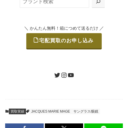
または梱包材不要の「集荷申込」からお選び
索
いただけます。
＼
／
かんたん無料！箱につめて送るだけ
宅配買取のお申し込み
STEP
ご発送
箱に売りたいお品をつめて、送るだけで簡単
にご利用いただけます。
ツイッター
インスタグラム
ユーチューブ
送料は無料です。
STEP
査定結果のご承認 / 入金
買取実績
JACQUES MARIE MAGE
サングラス/眼鏡
地図を見る
到着即日に査定いたします。買取金額にご納