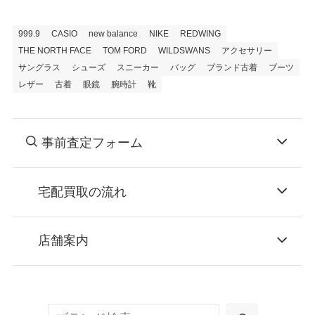
999.9
CASIO
new balance
NIKE
REDWING
THE NORTH FACE
TOM FORD
WILDSWANS
アクセサリー
サングラス
シューズ
スニーカー
バッグ
ブランド古着
ブーツ
レザー
古着
眼鏡
腕時計
靴
事前査定フォーム
宅配買取の流れ
STEP
お申込み
店舗案内
無料で梱包ダンボールをお届けする「宅配キ
ット申込」、
検