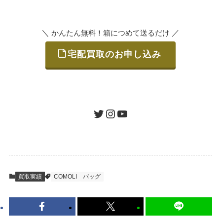
いただけます。
＼
／
かんたん無料！箱につめて送るだけ
宅配買取のお申し込み
STEP
ご発送
箱に売りたいお品をつめて、送るだけで簡単
にご利用いただけます。
ツイッター
インスタグラム
ユーチューブ
送料は無料です。
STEP
査定結果のご承認 / 入金
買取実績
COMOLI
バッグ
地図を見る
到着即日に査定いたします。買取金額にご納
得いただければ、最短即日の入金が可能で