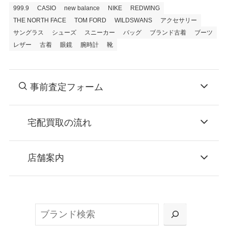
999.9
CASIO
new balance
NIKE
REDWING
THE NORTH FACE
TOM FORD
WILDSWANS
アクセサリー
サングラス
シューズ
スニーカー
バッグ
ブランド古着
ブーツ
レザー
古着
眼鏡
腕時計
靴
事前査定フォーム
宅配買取の流れ
STEP
お申込み
店舗案内
無料で梱包ダンボールをお届けする「宅配キ
ット申込」、
検
または梱包材不要の「集荷申込」からお選び
索