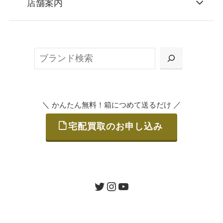
店舗案内
無料で梱包ダンボールをお届けする「宅配キ
ット申込」、
検
または梱包材不要の「集荷申込」からお選び
索
いただけます。
＼
／
かんたん無料！箱につめて送るだけ
宅配買取のお申し込み
STEP
ご発送
箱に売りたいお品をつめて、送るだけで簡単
にご利用いただけます。
ツイッター
インスタグラム
ユーチューブ
送料は無料です。