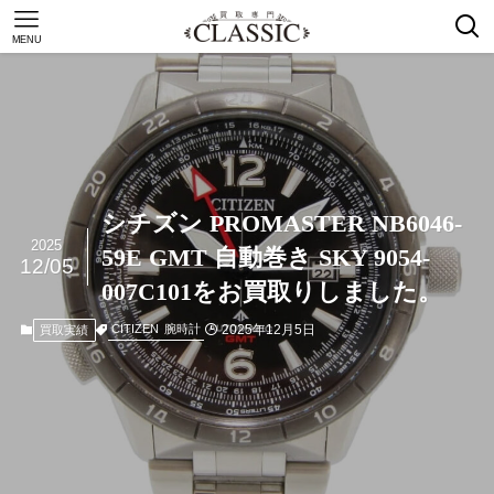
MENU
シチズン PROMASTER NB6046-
2025
59E GMT 自動巻き SKY 9054-
12/05
007C101をお買取りしました。
2025年12月5日
CITIZEN
腕時計
買取実績