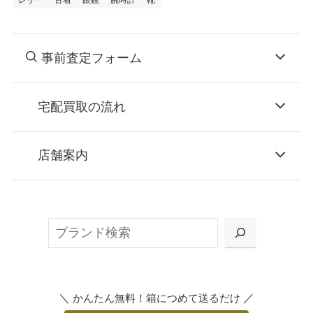
レザー
古着
眼鏡
腕時計
靴
事前査定フォーム
宅配買取の流れ
STEP
お申込み
店舗案内
無料で梱包ダンボールをお届けする「宅配キ
ット申込」、
検
または梱包材不要の「集荷申込」からお選び
索
いただけます。
＼
／
かんたん無料！箱につめて送るだけ