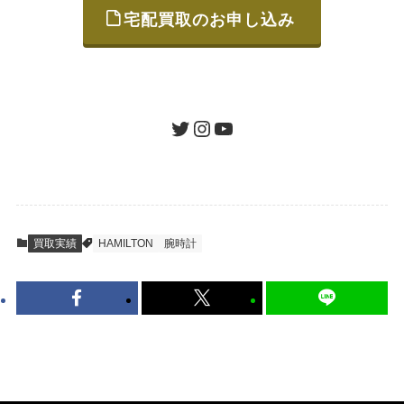
宅配買取のお申し込み
STEP
ご発送
箱に売りたいお品をつめて、送るだけで簡単
にご利用いただけます。
ツイッター
インスタグラム
ユーチューブ
送料は無料です。
STEP
査定結果のご承認 / 入金
買取実績
HAMILTON
腕時計
地図を見る
到着即日に査定いたします。買取金額にご納
得いただければ、最短即日の入金が可能で
す。
キャンセルも1点から可能、返送料も無料で