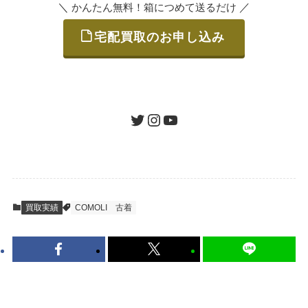
＼
／
かんたん無料！箱につめて送るだけ
宅配買取のお申し込み
STEP
ご発送
箱に売りたいお品をつめて、送るだけで簡単
にご利用いただけます。
ツイッター
インスタグラム
ユーチューブ
送料は無料です。
STEP
査定結果のご承認 / 入金
買取実績
COMOLI
古着
地図を見る
到着即日に査定いたします。買取金額にご納
得いただければ、最短即日の入金が可能で
す。