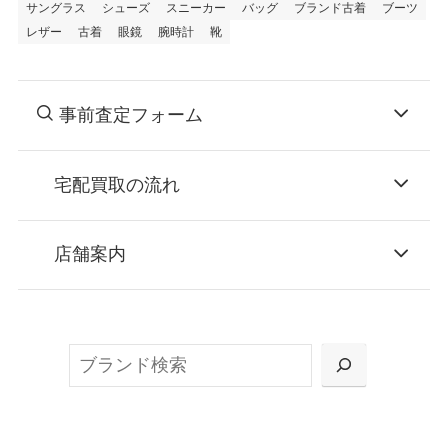
サングラス
シューズ
スニーカー
バッグ
ブランド古着
ブーツ
レザー
古着
眼鏡
腕時計
靴
事前査定フォーム
宅配買取の流れ
STEP
お申込み
店舗案内
無料で梱包ダンボールをお届けする「宅配キ
ット申込」、
検
または梱包材不要の「集荷申込」からお選び
索
いただけます。