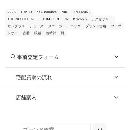
999.9
CASIO
new balance
NIKE
REDWING
THE NORTH FACE
TOM FORD
WILDSWANS
アクセサリー
サングラス
シューズ
スニーカー
バッグ
ブランド古着
ブーツ
レザー
古着
眼鏡
腕時計
靴
事前査定フォーム
宅配買取の流れ
STEP
お申込み
店舗案内
無料で梱包ダンボールをお届けする「宅配キ
ット申込」、
検