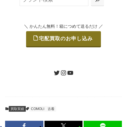
または梱包材不要の「集荷申込」からお選び
索
いただけます。
＼
／
かんたん無料！箱につめて送るだけ
宅配買取のお申し込み
STEP
ご発送
箱に売りたいお品をつめて、送るだけで簡単
にご利用いただけます。
ツイッター
インスタグラム
ユーチューブ
送料は無料です。
STEP
査定結果のご承認 / 入金
買取実績
COMOLI
古着
地図を見る
到着即日に査定いたします。買取金額にご納