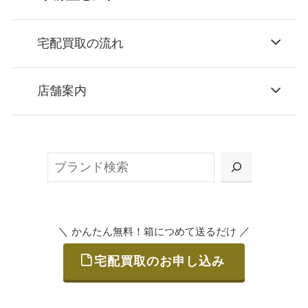
宅配買取の流れ
STEP
お申込み
店舗案内
無料で梱包ダンボールをお届けする「宅配キ
ット申込」、
検
または梱包材不要の「集荷申込」からお選び
索
いただけます。
＼
／
かんたん無料！箱につめて送るだけ
宅配買取のお申し込み
STEP
ご発送
箱に売りたいお品をつめて、送るだけで簡単