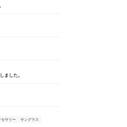
。
りしました。
クセサリー
サングラス