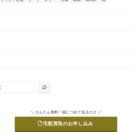
ールをお届けする「宅配キット申込」、
の「集荷申込」からお選びいただけます。
＼
／
かんたん無料！箱につめて送るだけ
宅配買取のお申し込み
をつめて、送るだけで簡単にご利用いただけます。