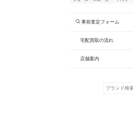
事前査定フォーム
宅配買取の流れ
STEP
お申込み
店舗案内
無料で梱包ダンボ
または梱包材不要
検
索
STEP
ご発送
箱に売りたいお品