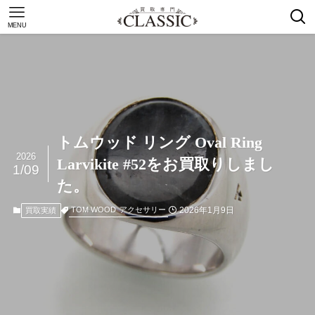
MENU
トムウッド リング Oval Ring
2026
Larvikite #52をお買取りしまし
1/09
た。
2026年1月9日
TOM WOOD
アクセサリー
買取実績