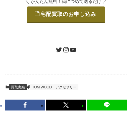
＼
／
かんたん無料！箱につめて送るだけ
宅配買取のお申し込み
STEP
ご発送
箱に売りたいお品をつめて、送るだけで簡単
にご利用いただけます。
ツイッター
インスタグラム
ユーチューブ
送料は無料です。
STEP
査定結果のご承認 / 入金
買取実績
TOM WOOD
アクセサリー
地図を見る
到着即日に査定いたします。買取金額にご納
得いただければ、最短即日の入金が可能で
す。