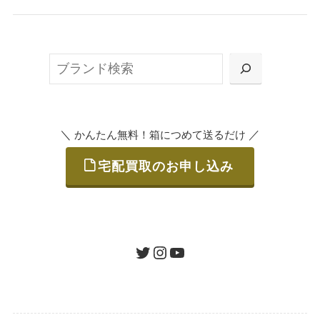
無料で梱包ダンボールをお届けする「宅配キ
ット申込」、
検
または梱包材不要の「集荷申込」からお選び
索
いただけます。
＼
／
かんたん無料！箱につめて送るだけ
宅配買取のお申し込み
STEP
ご発送
箱に売りたいお品をつめて、送るだけで簡単
にご利用いただけます。
ツイッター
インスタグラム
ユーチューブ
送料は無料です。