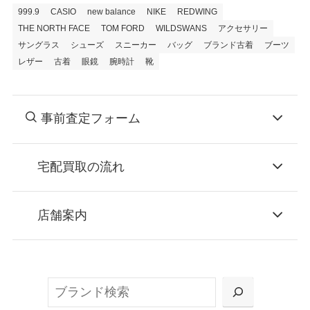
999.9
CASIO
new balance
NIKE
REDWING
THE NORTH FACE
TOM FORD
WILDSWANS
アクセサリー
サングラス
シューズ
スニーカー
バッグ
ブランド古着
ブーツ
レザー
古着
眼鏡
腕時計
靴
事前査定フォーム
宅配買取の流れ
STEP
お申込み
店舗案内
無料で梱包ダンボールをお届けする「宅配キ
ット申込」、
検
または梱包材不要の「集荷申込」からお選び
索