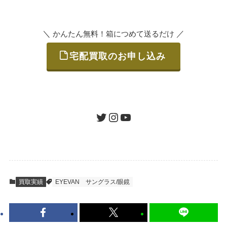
いただけます。
＼
／
かんたん無料！箱につめて送るだけ
宅配買取のお申し込み
STEP
ご発送
箱に売りたいお品をつめて、送るだけで簡単
にご利用いただけます。
ツイッター
インスタグラム
ユーチューブ
送料は無料です。
STEP
査定結果のご承認 / 入金
買取実績
EYEVAN
サングラス/眼鏡
地図を見る
到着即日に査定いたします。買取金額にご納
得いただければ、最短即日の入金が可能で