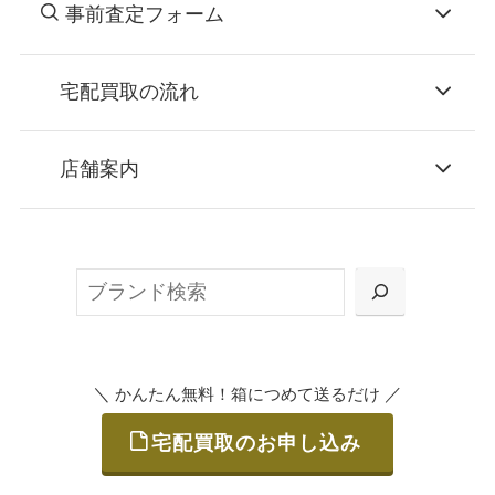
事前査定フォーム
宅配買取の流れ
STEP
お申込み
店舗案内
無料で梱包ダンボールをお届けする「宅配キ
ット申込」、
検
または梱包材不要の「集荷申込」からお選び
索
いただけます。
＼
／
かんたん無料！箱につめて送るだけ
宅配買取のお申し込み
STEP
ご発送