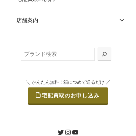
STEP
お申込み
店舗案内
無料で梱包ダンボールをお届けする「宅配キ
ット申込」、
検
または梱包材不要の「集荷申込」からお選び
索
いただけます。
＼
／
かんたん無料！箱につめて送るだけ
宅配買取のお申し込み
STEP
ご発送
箱に売りたいお品をつめて、送るだけで簡単
にご利用いただけます。
ツイッター
インスタグラム
ユーチューブ