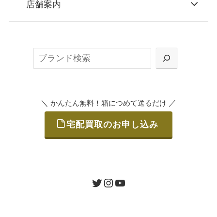
店舗案内
無料で梱包ダンボールをお届けする「宅配キ
ット申込」、
検
または梱包材不要の「集荷申込」からお選び
索
いただけます。
＼
／
かんたん無料！箱につめて送るだけ
宅配買取のお申し込み
STEP
ご発送
箱に売りたいお品をつめて、送るだけで簡単
にご利用いただけます。
ツイッター
インスタグラム
ユーチューブ
送料は無料です。