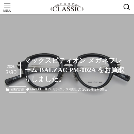
MENU
マックスピティオン メガネフレ
2026
ーム BALZAC PM-002A をお買取
3/30
りしました。
2026年3月30日
MAX PITTION
サングラス/眼鏡
買取実績