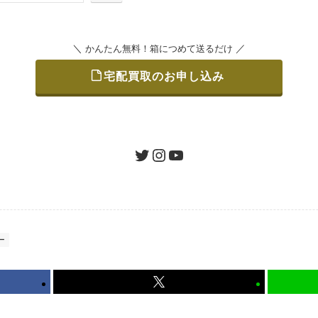
＼
／
かんたん無料！箱につめて送るだけ
宅配買取のお申し込み
をつめて、送るだけで簡単にご利用いただけます。
ツイッター
インスタグラム
ユーチューブ
認 / 入金
地図を見る
たします。買取金額にご納得いただければ、最短即日の入金が
ー
から可能、返送料も無料です。（すべて弊社が負担いたします
かんたん無料！箱につめて送るだけ
宅配買取のお申し込み