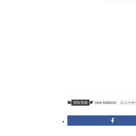
索
STEP
ご発送
箱に売りたいお品
送料は無料です。
STEP
査定結果のご承
到着即日に査定い
買取実績
new balance
スニーカ
キャンセルも1点