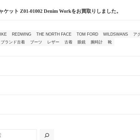
ケット Z01-01002 Denim Workをお買取りしました。
IKE
REDWING
THE NORTH FACE
TOM FORD
WILDSWANS
ア
ブランド古着
ブーツ
レザー
古着
眼鏡
腕時計
靴
ールをお届けする「宅配キット申込」、
の「集荷申込」からお選びいただけます。