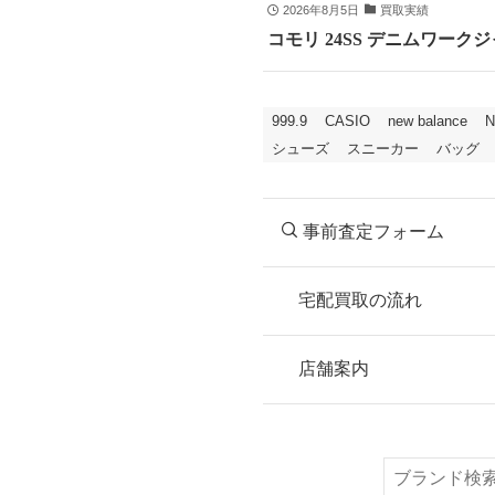
2026年8月5日
買取実績
コモリ 24SS デニムワークジャ
999.9
CASIO
new balance
N
シューズ
スニーカー
バッグ
事前査定フォーム
宅配買取の流れ
STEP
お申込み
店舗案内
無料で梱包ダンボ
または梱包材不要
検