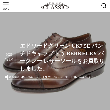
MENU
エドワードグリーン UK7.5E パン
チドキャップトゥ BERKELEY バ
2026
4/14
ークレー レザーソールをお買取り
しました。
2026年4月14日
EDWARD GREEN
ブーツ/シューズ
買取実績