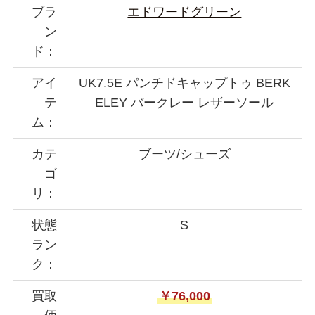
ブラ
エドワードグリーン
ン
ド：
アイ
UK7.5E パンチドキャップトゥ BERK
テ
ELEY バークレー レザーソール
ム：
カテ
ブーツ/シューズ
ゴ
リ：
状態
S
ラン
ク：
買取
￥76,000