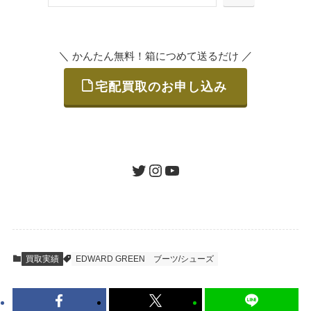
または梱包材不要の「集荷申込」からお選び
索
いただけます。
＼
／
かんたん無料！箱につめて送るだけ
宅配買取のお申し込み
STEP
ご発送
箱に売りたいお品をつめて、送るだけで簡単
にご利用いただけます。
ツイッター
インスタグラム
ユーチューブ
送料は無料です。
STEP
査定結果のご承認 / 入金
買取実績
EDWARD GREEN
ブーツ/シューズ
地図を見る
到着即日に査定いたします。買取金額にご納