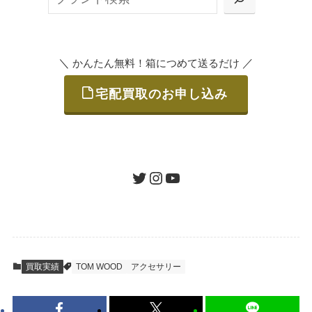
または梱包材不要の「集荷申込」からお選び
索
いただけます。
＼
／
かんたん無料！箱につめて送るだけ
宅配買取のお申し込み
STEP
ご発送
箱に売りたいお品をつめて、送るだけで簡単
にご利用いただけます。
ツイッター
インスタグラム
ユーチューブ
送料は無料です。
STEP
査定結果のご承認 / 入金
買取実績
TOM WOOD
アクセサリー
地図を見る
到着即日に査定いたします。買取金額にご納