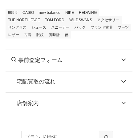
999.9
CASIO
new balance
NIKE
REDWING
THE NORTH FACE
TOM FORD
WILDSWANS
アクセサリー
サングラス
シューズ
スニーカー
バッグ
ブランド古着
ブーツ
レザー
古着
眼鏡
腕時計
靴
事前査定フォーム
宅配買取の流れ
STEP
お申込み
店舗案内
無料で梱包ダンボールをお届けする「宅配キ
ット申込」、
検