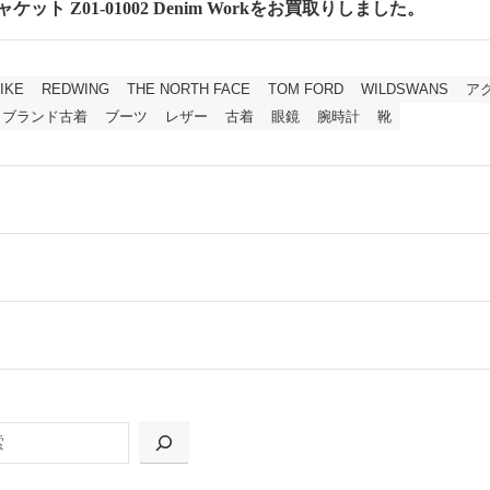
ケット Z01-01002 Denim Workをお買取りしました。
IKE
REDWING
THE NORTH FACE
TOM FORD
WILDSWANS
ア
ブランド古着
ブーツ
レザー
古着
眼鏡
腕時計
靴
ールをお届けする「宅配キット申込」、
の「集荷申込」からお選びいただけます。