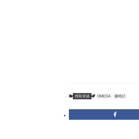
STEP
ご発送
箱に売りたいお品
送料は無料です。
STEP
査定結果のご承
到着即日に査定い
買取実績
OMEGA
腕時計
キャンセルも1点