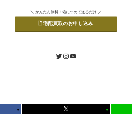
＼
／
かんたん無料！箱につめて送るだけ
宅配買取のお申し込み
をつめて、送るだけで簡単にご利用いただけます。
ツイッター
インスタグラム
ユーチューブ
認 / 入金
地図を見る
たします。買取金額にご納得いただければ、最短即日の入金が
から可能、返送料も無料です。（すべて弊社が負担いたします
かんたん無料！箱につめて送るだけ
宅配買取のお申し込み