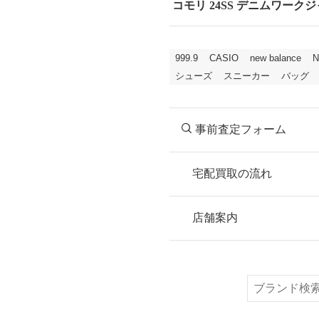
コモリ 24SS デニムワークジャ
999.9
CASIO
new balance
N
シューズ
スニーカー
バッグ
事前査定フォーム
宅配買取の流れ
STEP
お申込み
店舗案内
無料で梱包ダンボ
または梱包材不要
検
索