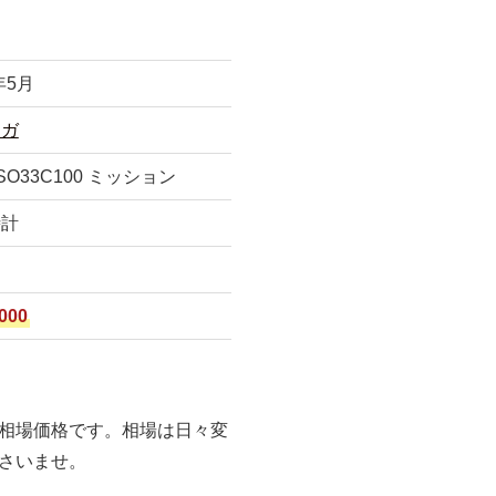
年5月
メガ
R SO33C100 ミッション
時計
000
相場価格です。相場は日々変
さいませ。