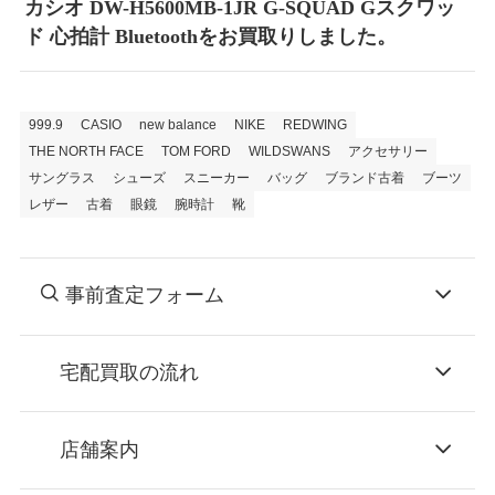
カシオ DW-H5600MB-1JR G-SQUAD Gスクワッ
ド 心拍計 Bluetoothをお買取りしました。
999.9
CASIO
new balance
NIKE
REDWING
THE NORTH FACE
TOM FORD
WILDSWANS
アクセサリー
サングラス
シューズ
スニーカー
バッグ
ブランド古着
ブーツ
レザー
古着
眼鏡
腕時計
靴
事前査定フォーム
宅配買取の流れ
STEP
お申込み
店舗案内