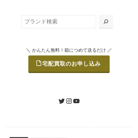
無料で梱包ダンボールをお届けする「宅配キ
ット申込」、
検
または梱包材不要の「集荷申込」からお選び
索
いただけます。
＼
／
かんたん無料！箱につめて送るだけ
宅配買取のお申し込み
STEP
ご発送
箱に売りたいお品をつめて、送るだけで簡単
にご利用いただけます。
ツイッター
インスタグラム
ユーチューブ
送料は無料です。
STEP
査定結果のご承認 / 入金