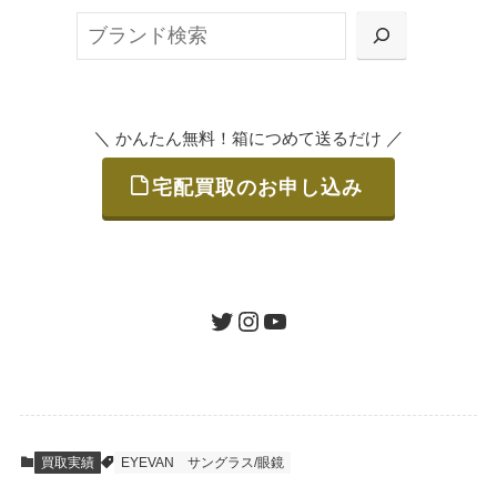
ット申込」、
検
または梱包材不要の「集荷申込」からお選び
索
いただけます。
＼
／
かんたん無料！箱につめて送るだけ
宅配買取のお申し込み
STEP
ご発送
箱に売りたいお品をつめて、送るだけで簡単
にご利用いただけます。
ツイッター
インスタグラム
ユーチューブ
送料は無料です。
STEP
査定結果のご承認 / 入金
買取実績
EYEVAN
サングラス/眼鏡
地図を見る