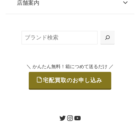
店舗案内
無料で梱包ダンボールをお届けする「宅配キ
ット申込」、
検
または梱包材不要の「集荷申込」からお選び
索
いただけます。
＼
／
かんたん無料！箱につめて送るだけ
宅配買取のお申し込み
STEP
ご発送
箱に売りたいお品をつめて、送るだけで簡単
にご利用いただけます。
ツイッター
インスタグラム
ユーチューブ
送料は無料です。