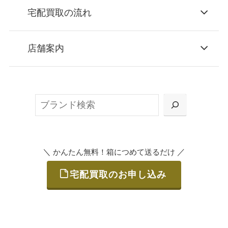
宅配買取の流れ
STEP
お申込み
店舗案内
無料で梱包ダンボールをお届けする「宅配キ
ット申込」、
検
または梱包材不要の「集荷申込」からお選び
索
いただけます。
＼
／
かんたん無料！箱につめて送るだけ
宅配買取のお申し込み
STEP
ご発送
箱に売りたいお品をつめて、送るだけで簡単
にご利用いただけます。