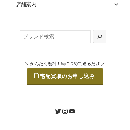
お申込み
店舗案内
無料で梱包ダンボールをお届けする「宅配キ
ット申込」、
検
または梱包材不要の「集荷申込」からお選び
索
いただけます。
＼
／
かんたん無料！箱につめて送るだけ
宅配買取のお申し込み
STEP
ご発送
箱に売りたいお品をつめて、送るだけで簡単
にご利用いただけます。
ツイッター
インスタグラム
ユーチューブ
送料は無料です。