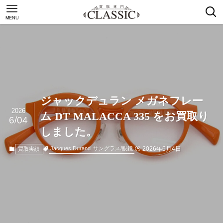
MENU
ジャックデュラン メガネフレー
2026
ム DT MALACCA 335 をお買取り
6/04
しました。
2026年6月4日
Jacques Durand
サングラス/眼鏡
買取実績