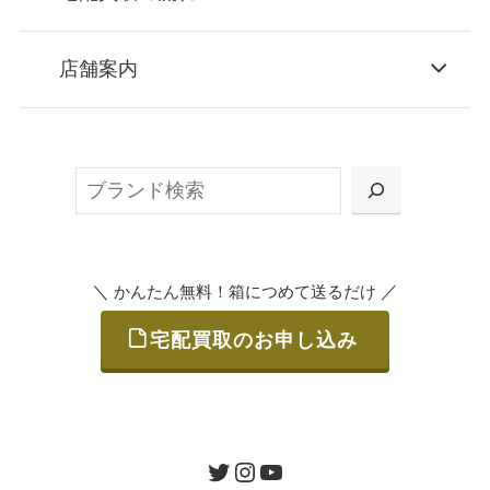
STEP
お申込み
店舗案内
無料で梱包ダンボールをお届けする「宅配キ
ット申込」、
検
または梱包材不要の「集荷申込」からお選び
索
いただけます。
＼
／
かんたん無料！箱につめて送るだけ
宅配買取のお申し込み
STEP
ご発送
箱に売りたいお品をつめて、送るだけで簡単
にご利用いただけます。
ツイッター
インスタグラム
ユーチューブ