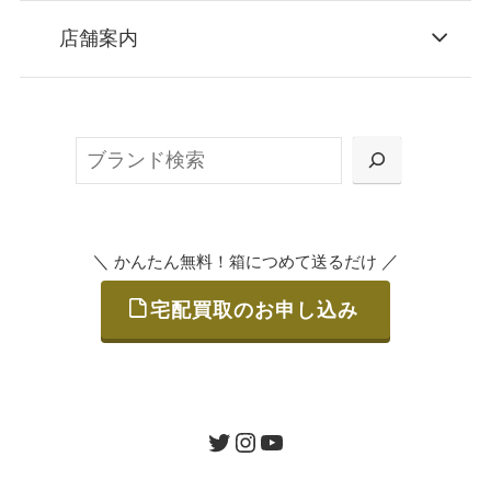
STEP
お申込み
店舗案内
無料で梱包ダンボールをお届けする「宅配キ
ット申込」、
検
または梱包材不要の「集荷申込」からお選び
索
いただけます。
＼
／
かんたん無料！箱につめて送るだけ
宅配買取のお申し込み
STEP
ご発送
箱に売りたいお品をつめて、送るだけで簡単
にご利用いただけます。
ツイッター
インスタグラム
ユーチューブ
送料は無料です。