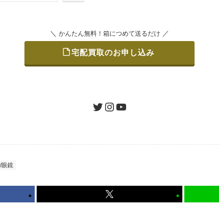
＼
／
かんたん無料！箱につめて送るだけ
宅配買取のお申し込み
をつめて、送るだけで簡単にご利用いただけます。
ツイッター
インスタグラム
ユーチューブ
認 / 入金
地図を見る
たします。買取金額にご納得いただければ、最短即日の入金が
/眼鏡
から可能、返送料も無料です。（すべて弊社が負担いたします
かんたん無料！箱につめて送るだけ
宅配買取のお申し込み