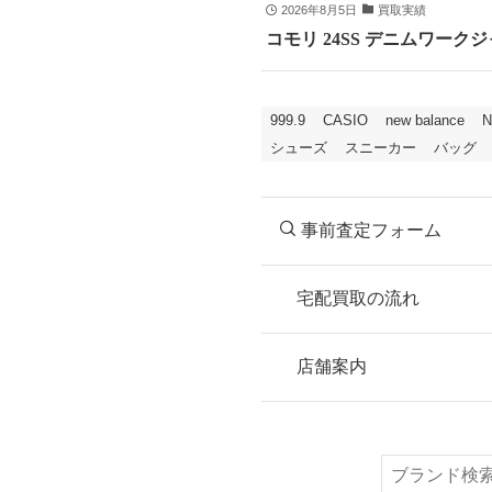
2026年8月5日
買取実績
コモリ 24SS デニムワークジャ
999.9
CASIO
new balance
N
シューズ
スニーカー
バッグ
事前査定フォーム
宅配買取の流れ
STEP
お申込み
店舗案内
無料で梱包ダンボ
または梱包材不要
検