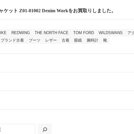
ケット Z01-01002 Denim Workをお買取りしました。
IKE
REDWING
THE NORTH FACE
TOM FORD
WILDSWANS
ア
ブランド古着
ブーツ
レザー
古着
眼鏡
腕時計
靴
ールをお届けする「宅配キット申込」、
の「集荷申込」からお選びいただけます。