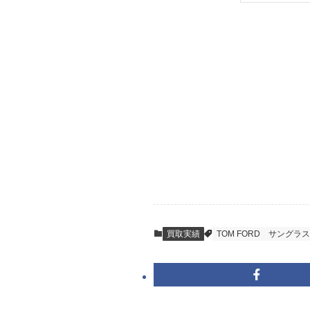
索
STEP
ご発送
箱に売りたいお品
送料は無料です。
STEP
査定結果のご承
到着即日に査定い
買取実績
TOM FORD
サングラス
キャンセルも1点