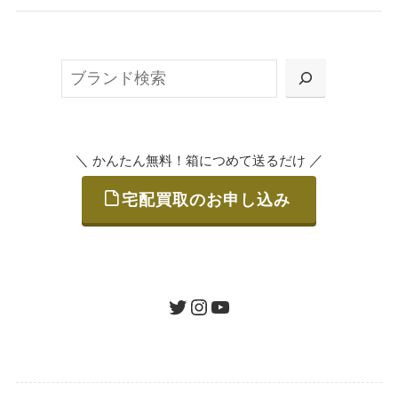
無料で梱包ダンボールをお届けする「宅配キ
ット申込」、
検
または梱包材不要の「集荷申込」からお選び
索
いただけます。
＼
／
かんたん無料！箱につめて送るだけ
宅配買取のお申し込み
STEP
ご発送
箱に売りたいお品をつめて、送るだけで簡単
にご利用いただけます。
ツイッター
インスタグラム
ユーチューブ
送料は無料です。