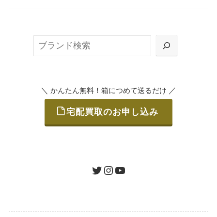
無料で梱包ダンボールをお届けする「宅配キ
ット申込」、
検
または梱包材不要の「集荷申込」からお選び
索
いただけます。
＼
／
かんたん無料！箱につめて送るだけ
宅配買取のお申し込み
STEP
ご発送
箱に売りたいお品をつめて、送るだけで簡単
にご利用いただけます。
ツイッター
インスタグラム
ユーチューブ
送料は無料です。