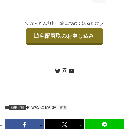
または梱包材不要の「集荷申込」からお選び
索
いただけます。
＼
／
かんたん無料！箱につめて送るだけ
宅配買取のお申し込み
STEP
ご発送
箱に売りたいお品をつめて、送るだけで簡単
にご利用いただけます。
ツイッター
インスタグラム
ユーチューブ
送料は無料です。
STEP
査定結果のご承認 / 入金
買取実績
WACKO MARIA
古着
地図を見る
到着即日に査定いたします。買取金額にご納