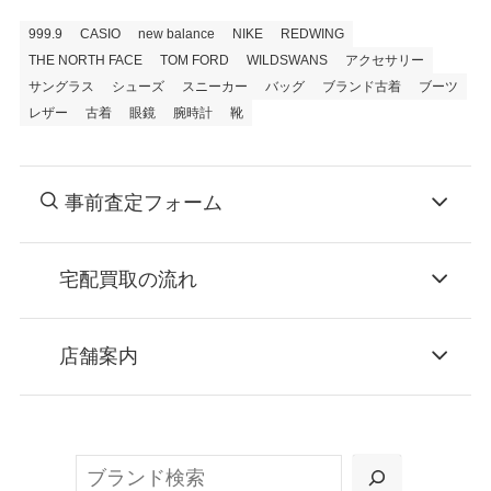
999.9
CASIO
new balance
NIKE
REDWING
THE NORTH FACE
TOM FORD
WILDSWANS
アクセサリー
サングラス
シューズ
スニーカー
バッグ
ブランド古着
ブーツ
レザー
古着
眼鏡
腕時計
靴
事前査定フォーム
宅配買取の流れ
STEP
お申込み
店舗案内
無料で梱包ダンボールをお届けする「宅配キ
ット申込」、
検